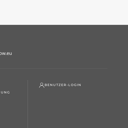
ow.eu
BENUTZER-LOGIN
RUNG