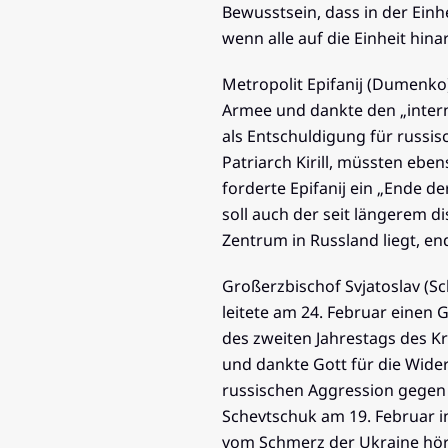
Bewusstsein, dass in der Einh
wenn alle auf die Einheit hin
Metropolit Epifanij (Dumenko
Armee und dankte den „interna
als Entschuldigung für russis
Patriarch Kirill, müssten eb
forderte Epifanij ein „Ende d
soll auch der seit längerem 
Zentrum in Russland liegt, 
Großerzbischof Svjatoslav (S
leitete am 24. Februar einen
des zweiten Jahrestags des K
und dankte Gott für die Wider
russischen Aggression gegen 
Schevtschuk am 19. Februar i
vom Schmerz der Ukraine hört