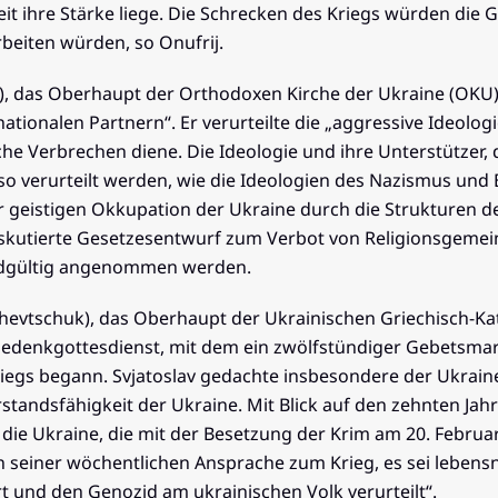
eit ihre Stärke liege. Die Schrecken des Kriegs würden die G
arbeiten würden, so Onufrij.
), das Oberhaupt der Orthodoxen Kirche der Ukraine (OKU)
tionalen Partnern“. Er verurteilte die „aggressive Ideologi
che Verbrechen diene. Die Ideologie und ihre Unterstützer,
enso verurteilt werden, wie die Ideologien des Nazismus u
er geistigen Okkupation der Ukraine durch die Strukturen d
diskutierte Gesetzesentwurf zum Verbot von Religionsgemei
endgültig angenommen werden.
chevtschuk), das Oberhaupt der Ukrainischen Griechisch-Ka
 Gedenkgottesdienst, mit dem ein zwölfstündiger Gebetsma
riegs begann. Svjatoslav gedachte insbesondere der Ukrain
standsfähigkeit der Ukraine. Mit Blick auf den zehnten Jah
die Ukraine, die mit der Besetzung der Krim am 20. Februa
n seiner wöchentlichen Ansprache zum Krieg, es sei lebens
 und den Genozid am ukrainischen Volk verurteilt“.