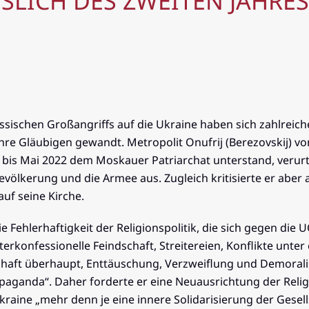
SLICH DES ZWEITEN JAHRES
sischen Großangriffs auf die Ukraine haben sich zahlreich
hre Gläubigen gewandt. Metropolit Onufrij (Berezovskij) vo
 bis Mai 2022 dem Moskauer Patriarchat unterstand, verurt
evölkerung und die Armee aus. Zugleich kritisierte er aber 
uf seine Kirche.
 Fehlerhaftigkeit der Religionspolitik, die sich gegen die UO
nterkonfessionelle Feindschaft, Streitereien, Konflikte unt
chaft überhaupt, Enttäuschung, Verzweiflung und Demoral
opaganda“. Daher forderte er eine Neuausrichtung der Religi
Ukraine „mehr denn je eine innere Solidarisierung der Gese