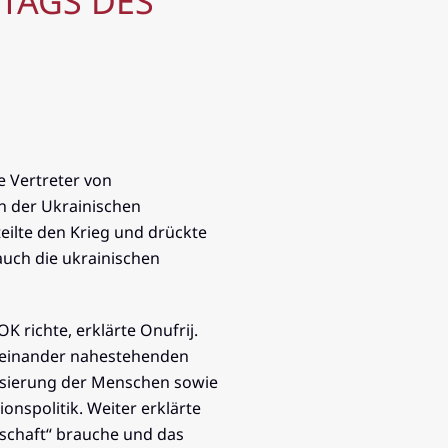
TAGS DES
e Vertreter von
n der Ukrainischen
eilte den Krieg und drückte
auch die ukrainischen
K richte, erklärte Onufrij.
er einander nahestehenden
isierung der Menschen sowie
onspolitik. Weiter erklärte
llschaft“ brauche und das