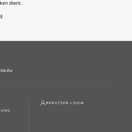
ken dient.
UE
ow.eu
BENUTZER-LOGIN
RUNG