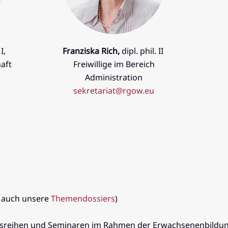
 I,
F
ranziska Rich,
dipl. phil. II
haft
Freiwillige im Bereich
Administration
sekretariat@rgow.eu
e auch unsere
Themendossiers
)
sreihen und Seminaren im Rahmen der Erwachsenenbildung 