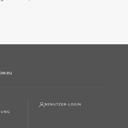
ow.eu
BENUTZER-LOGIN
RUNG